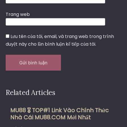
Trang web
Lưu tên của tôi, email, và trang web trong trình
duyệt này cho lần bình luận kế tiếp của tôi.
Related Articles
MU88 🎖️ TOP#1 Link Vào Chính Thức
Nhà Cái MU88.COM Mới Nhất