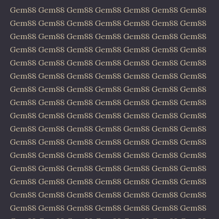
Gem88
Gem88
Gem88
Gem88
Gem88
Gem88
Gem88
Gem88
Gem88
Gem88
Gem88
Gem88
Gem88
Gem88
Gem88
Gem88
Gem88
Gem88
Gem88
Gem88
Gem88
Gem88
Gem88
Gem88
Gem88
Gem88
Gem88
Gem88
Gem88
Gem88
Gem88
Gem88
Gem88
Gem88
Gem88
Gem88
Gem88
Gem88
Gem88
Gem88
Gem88
Gem88
Gem88
Gem88
Gem88
Gem88
Gem88
Gem88
Gem88
Gem88
Gem88
Gem88
Gem88
Gem88
Gem88
Gem88
Gem88
Gem88
Gem88
Gem88
Gem88
Gem88
Gem88
Gem88
Gem88
Gem88
Gem88
Gem88
Gem88
Gem88
Gem88
Gem88
Gem88
Gem88
Gem88
Gem88
Gem88
Gem88
Gem88
Gem88
Gem88
Gem88
Gem88
Gem88
Gem88
Gem88
Gem88
Gem88
Gem88
Gem88
Gem88
Gem88
Gem88
Gem88
Gem88
Gem88
Gem88
Gem88
Gem88
Gem88
Gem88
Gem88
Gem88
Gem88
Gem88
Gem88
Gem88
Gem88
Gem88
Gem88
Gem88
Gem88