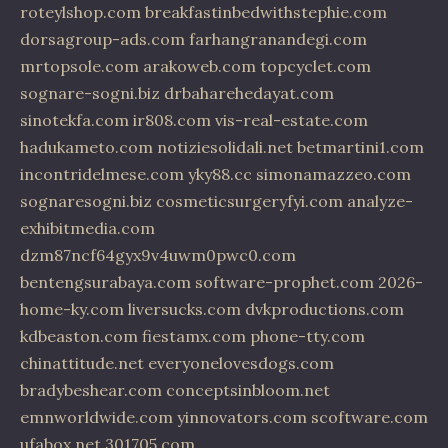
roteylshop.com
breakfastinbedwithstephie.com
dorsagroup-ads.com
farhangranandegi.com
mrtopsole.com
arakoweb.com
topcyclet.com
sognare-sogni.biz
drbaharehedayat.com
sinotekfa.com
ir808.com
vis-real-estate.com
hadukameto.com
notiziesolidali.net
betmartini1.com
incontridelmese.com
yky88.cc
simonamazzeo.com
sognaresogni.biz
cosmeticsurgeryfyi.com
analyze-
exhibitmedia.com
dzm87ncf64gyx9v4uwm0pwc0.com
bentengsurabaya.com
software-prophet.com
2026-
home-ky.com
liversucks.com
dvkproductions.com
kdbeaston.com
fiestamx.com
phone-tty.com
chinattitude.net
everyonelovesdogs.com
bradybeshear.com
conceptsinbloom.net
emnworldwide.com
yinnovators.com
scoftware.com
ufabox.net
301705.com