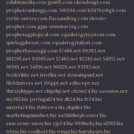
exhibitmedia.com
jpai05.com
okendoagt.com
prophetrankssgp.com
760334.com
b3479zvkg6.com
vertis-survey.com
flavaauditsg.com
elevate-
prophet.com
gpjs-summarysg.com
prophetsgplogical.com
equalstegytsystem.com
quirksgpboost.com
equalstegytalent.com
prophetboostsgp.com
57486.net
69393.net
861295.net
93005.net
57483.net
82310.net
54912.net
96981.net
54916.net
90028.net
93193.net
frederikke.net
istefikir.net
domainpaid.net
filetdanvers.net
101ppt.net
sellscope.net
thirstyhippo.net
chipdip.net
citrus24.biz
ssession.net
my365.biz
portugal24.biz
dk24.biz
fr24.biz
austria24.biz
dabrowa.biz
alquiler.biz
marketingmindset.biz
aa2888heplcenter.biz
znaczenie-snow.biz
ejp24.biz
999lucky.biz
id365.biz
wbyjs.biz
coolhost.biz
wmpj.biz
hairshears.biz