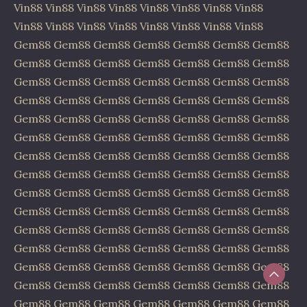
Vin88
Vin88
Vin88
Vin88
Vin88
Vin88
Vin88
Vin88
Vin88
Vin88
Vin88
Vin88
Vin88
Vin88
Vin88
Vin88
Gem88
Gem88
Gem88
Gem88
Gem88
Gem88
Gem88
Gem88
Gem88
Gem88
Gem88
Gem88
Gem88
Gem88
Gem88
Gem88
Gem88
Gem88
Gem88
Gem88
Gem88
Gem88
Gem88
Gem88
Gem88
Gem88
Gem88
Gem88
Gem88
Gem88
Gem88
Gem88
Gem88
Gem88
Gem88
Gem88
Gem88
Gem88
Gem88
Gem88
Gem88
Gem88
Gem88
Gem88
Gem88
Gem88
Gem88
Gem88
Gem88
Gem88
Gem88
Gem88
Gem88
Gem88
Gem88
Gem88
Gem88
Gem88
Gem88
Gem88
Gem88
Gem88
Gem88
Gem88
Gem88
Gem88
Gem88
Gem88
Gem88
Gem88
Gem88
Gem88
Gem88
Gem88
Gem88
Gem88
Gem88
Gem88
Gem88
Gem88
Gem88
Gem88
Gem88
Gem88
Gem88
Gem88
Gem88
Gem88
Gem88
Gem88
Gem88
Gem88
Gem88
Gem88
Gem88
Gem88
Gem88
Gem88
Gem88
Gem88
Gem88
Gem88
Gem88
Gem88
Gem88