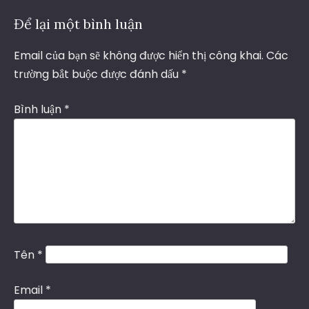
Để lại một bình luận
Email của bạn sẽ không được hiển thị công khai.
Các
trường bắt buộc được đánh dấu
*
Bình luận
*
Tên
*
Email
*