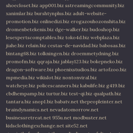
shoecloset.biz
app001.biz
sstreamingcommunity.biz
xanimlar.biz
burshtynplus.biz
adult-website-
promotion.biz
onlinedizi.biz
erogazouhozonshita.biz
dromenbetekenis.biz
dge-walker.biz
budoshop.biz
lesexpertscomptables.biz
toko4d.biz
webplaza.biz
jiahe.biz
relain.biz
cestas-de-navidad.biz
babosas.biz
bintang68.biz
tolkningen.biz
droemmetydning.biz
promofm.biz
qqraja.biz
jablay123.biz
bokepneko.biz
dragon-software.biz
phoenixstudios.biz
artofzoo.biz
mpmedia.biz
wikislot.biz
nontonviral.biz
watcheye.biz
policescanners.biz
kabulife.biz
g419.biz
cbdhempamp.biz
turtur.biz
test-qi.biz
qualpath.biz
tantara.biz
snop1.biz
babatv.net
thepeopleinter.net
braindynamics.net
nevadatomorrow.net
businessretreat.net
955u.net
modbuster.net
kidsclothingexchange.net
site52.net