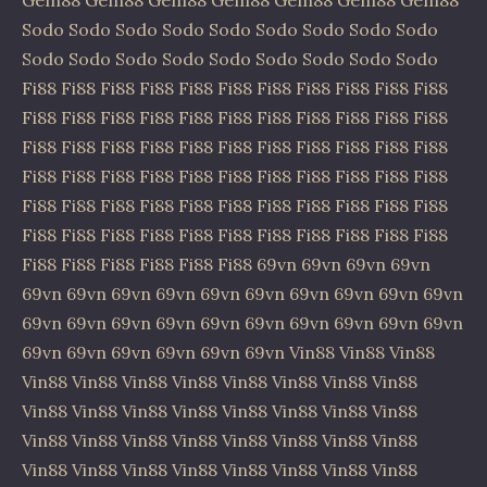
Sodo
Sodo
Sodo
Sodo
Sodo
Sodo
Sodo
Sodo
Sodo
Sodo
Sodo
Sodo
Sodo
Sodo
Sodo
Sodo
Sodo
Sodo
Fi88
Fi88
Fi88
Fi88
Fi88
Fi88
Fi88
Fi88
Fi88
Fi88
Fi88
Fi88
Fi88
Fi88
Fi88
Fi88
Fi88
Fi88
Fi88
Fi88
Fi88
Fi88
Fi88
Fi88
Fi88
Fi88
Fi88
Fi88
Fi88
Fi88
Fi88
Fi88
Fi88
Fi88
Fi88
Fi88
Fi88
Fi88
Fi88
Fi88
Fi88
Fi88
Fi88
Fi88
Fi88
Fi88
Fi88
Fi88
Fi88
Fi88
Fi88
Fi88
Fi88
Fi88
Fi88
Fi88
Fi88
Fi88
Fi88
Fi88
Fi88
Fi88
Fi88
Fi88
Fi88
Fi88
Fi88
Fi88
Fi88
Fi88
Fi88
Fi88
69vn
69vn
69vn
69vn
69vn
69vn
69vn
69vn
69vn
69vn
69vn
69vn
69vn
69vn
69vn
69vn
69vn
69vn
69vn
69vn
69vn
69vn
69vn
69vn
69vn
69vn
69vn
69vn
69vn
69vn
Vin88
Vin88
Vin88
Vin88
Vin88
Vin88
Vin88
Vin88
Vin88
Vin88
Vin88
Vin88
Vin88
Vin88
Vin88
Vin88
Vin88
Vin88
Vin88
Vin88
Vin88
Vin88
Vin88
Vin88
Vin88
Vin88
Vin88
Vin88
Vin88
Vin88
Vin88
Vin88
Vin88
Vin88
Vin88