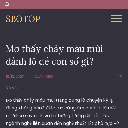
Skip
Tìm
to
kiếm
SBOTOP
content
cho:
Mơ thấy chảy máu mũi
đánh lô đề con số gì?
16/12/2023
QUANTRI90
0
Xổ số
Mơ thấy chảy máu mũi trắng đúng là chuyện kỳ lạ
đúng không nào? Giấc mơ cũng ám chỉ bạn là một
người có suy nghĩ và trí tưởng tượng rất tốt, các
ngành nghề liên quan đến nghệ thuật rất phù hợp với