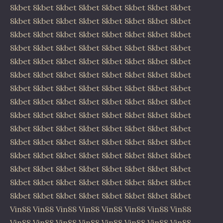
8kbet
8kbet
8kbet
8kbet
8kbet
8kbet
8kbet
8kbet
8kbet
8kbet
8kbet
8kbet
8kbet
8kbet
8kbet
8kbet
8kbet
8kbet
8kbet
8kbet
8kbet
8kbet
8kbet
8kbet
8kbet
8kbet
8kbet
8kbet
8kbet
8kbet
8kbet
8kbet
8kbet
8kbet
8kbet
8kbet
8kbet
8kbet
8kbet
8kbet
8kbet
8kbet
8kbet
8kbet
8kbet
8kbet
8kbet
8kbet
8kbet
8kbet
8kbet
8kbet
8kbet
8kbet
8kbet
8kbet
8kbet
8kbet
8kbet
8kbet
8kbet
8kbet
8kbet
8kbet
8kbet
8kbet
8kbet
8kbet
8kbet
8kbet
8kbet
8kbet
8kbet
8kbet
8kbet
8kbet
8kbet
8kbet
8kbet
8kbet
8kbet
8kbet
8kbet
8kbet
8kbet
8kbet
8kbet
8kbet
8kbet
8kbet
8kbet
8kbet
8kbet
8kbet
8kbet
8kbet
8kbet
8kbet
8kbet
8kbet
8kbet
8kbet
8kbet
8kbet
8kbet
8kbet
8kbet
8kbet
8kbet
8kbet
8kbet
8kbet
8kbet
8kbet
8kbet
8kbet
8kbet
8kbet
8kbet
8kbet
Vin88
Vin88
Vin88
Vin88
Vin88
Vin88
Vin88
Vin88
Vin88
Vin88
Vin88
Vin88
Vin88
Vin88
Vin88
Vin88