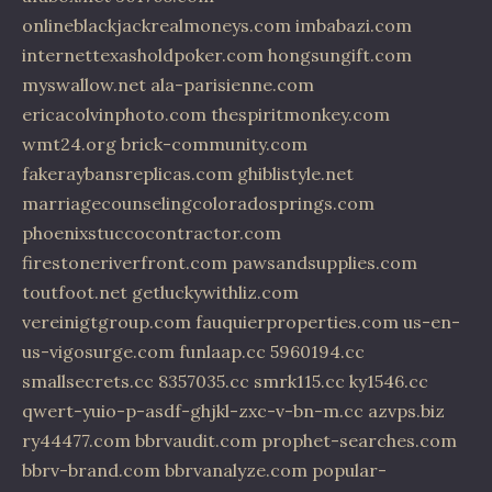
onlineblackjackrealmoneys.com
imbabazi.com
internettexasholdpoker.com
hongsungift.com
myswallow.net
ala-parisienne.com
ericacolvinphoto.com
thespiritmonkey.com
wmt24.org
brick-community.com
fakeraybansreplicas.com
ghiblistyle.net
marriagecounselingcoloradosprings.com
phoenixstuccocontractor.com
firestoneriverfront.com
pawsandsupplies.com
toutfoot.net
getluckywithliz.com
vereinigtgroup.com
fauquierproperties.com
us-en-
us-vigosurge.com
funlaap.cc
5960194.cc
smallsecrets.cc
8357035.cc
smrk115.cc
ky1546.cc
qwert-yuio-p-asdf-ghjkl-zxc-v-bn-m.cc
azvps.biz
ry44477.com
bbrvaudit.com
prophet-searches.com
bbrv-brand.com
bbrvanalyze.com
popular-