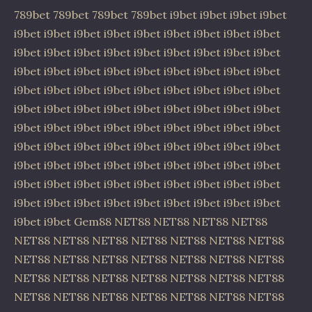
789bet
789bet
789bet
789bet
i9bet
i9bet
i9bet
i9bet
i9bet
i9bet
i9bet
i9bet
i9bet
i9bet
i9bet
i9bet
i9bet
i9bet
i9bet
i9bet
i9bet
i9bet
i9bet
i9bet
i9bet
i9bet
i9bet
i9bet
i9bet
i9bet
i9bet
i9bet
i9bet
i9bet
i9bet
i9bet
i9bet
i9bet
i9bet
i9bet
i9bet
i9bet
i9bet
i9bet
i9bet
i9bet
i9bet
i9bet
i9bet
i9bet
i9bet
i9bet
i9bet
i9bet
i9bet
i9bet
i9bet
i9bet
i9bet
i9bet
i9bet
i9bet
i9bet
i9bet
i9bet
i9bet
i9bet
i9bet
i9bet
i9bet
i9bet
i9bet
i9bet
i9bet
i9bet
i9bet
i9bet
i9bet
i9bet
i9bet
i9bet
i9bet
i9bet
i9bet
i9bet
i9bet
i9bet
i9bet
i9bet
i9bet
i9bet
i9bet
i9bet
i9bet
i9bet
i9bet
i9bet
i9bet
i9bet
i9bet
Gem88
NET88
NET88
NET88
NET88
NET88
NET88
NET88
NET88
NET88
NET88
NET88
NET88
NET88
NET88
NET88
NET88
NET88
NET88
NET88
NET88
NET88
NET88
NET88
NET88
NET88
NET88
NET88
NET88
NET88
NET88
NET88
NET88