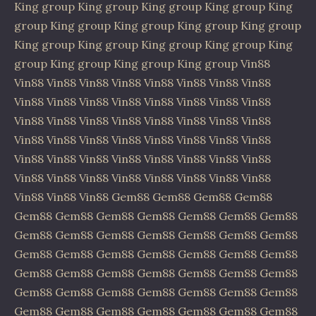
King group
King group
King group
King group
King
group
King group
King group
King group
King group
King group
King group
King group
King group
King
group
King group
King group
King group
Vin88
Vin88
Vin88
Vin88
Vin88
Vin88
Vin88
Vin88
Vin88
Vin88
Vin88
Vin88
Vin88
Vin88
Vin88
Vin88
Vin88
Vin88
Vin88
Vin88
Vin88
Vin88
Vin88
Vin88
Vin88
Vin88
Vin88
Vin88
Vin88
Vin88
Vin88
Vin88
Vin88
Vin88
Vin88
Vin88
Vin88
Vin88
Vin88
Vin88
Vin88
Vin88
Vin88
Vin88
Vin88
Vin88
Vin88
Vin88
Vin88
Vin88
Vin88
Vin88
Gem88
Gem88
Gem88
Gem88
Gem88
Gem88
Gem88
Gem88
Gem88
Gem88
Gem88
Gem88
Gem88
Gem88
Gem88
Gem88
Gem88
Gem88
Gem88
Gem88
Gem88
Gem88
Gem88
Gem88
Gem88
Gem88
Gem88
Gem88
Gem88
Gem88
Gem88
Gem88
Gem88
Gem88
Gem88
Gem88
Gem88
Gem88
Gem88
Gem88
Gem88
Gem88
Gem88
Gem88
Gem88
Gem88