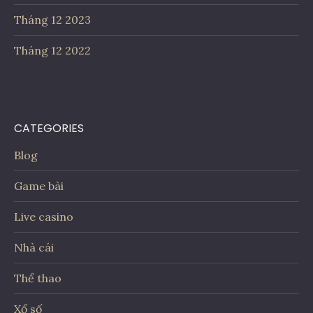
Tháng 12 2023
Tháng 12 2022
CATEGORIES
Blog
Game bài
Live casino
Nhà cái
Thể thao
Xổ số