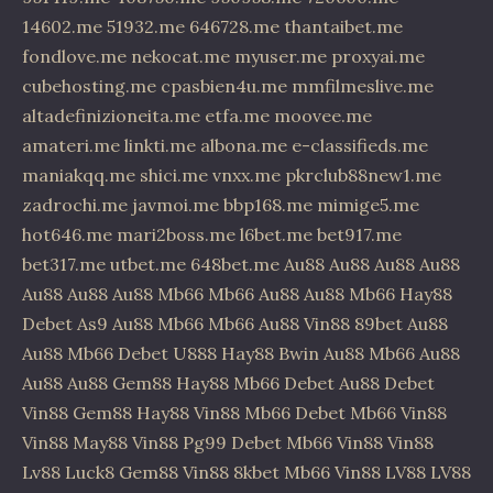
14602.me
51932.me
646728.me
thantaibet.me
fondlove.me
nekocat.me
myuser.me
proxyai.me
cubehosting.me
cpasbien4u.me
mmfilmeslive.me
altadefinizioneita.me
etfa.me
moovee.me
amateri.me
linkti.me
albona.me
e-classifieds.me
maniakqq.me
shici.me
vnxx.me
pkrclub88new1.me
zadrochi.me
javmoi.me
bbp168.me
mimige5.me
hot646.me
mari2boss.me
l6bet.me
bet917.me
bet317.me
utbet.me
648bet.me
Au88
Au88
Au88
Au88
Au88
Au88
Au88
Mb66
Mb66
Au88
Au88
Mb66
Hay88
Debet
As9
Au88
Mb66
Mb66
Au88
Vin88
89bet
Au88
Au88
Mb66
Debet
U888
Hay88
Bwin
Au88
Mb66
Au88
Au88
Au88
Gem88
Hay88
Mb66
Debet
Au88
Debet
Vin88
Gem88
Hay88
Vin88
Mb66
Debet
Mb66
Vin88
Vin88
May88
Vin88
Pg99
Debet
Mb66
Vin88
Vin88
Lv88
Luck8
Gem88
Vin88
8kbet
Mb66
Vin88
LV88
LV88