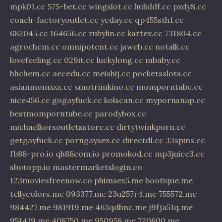
mpk01.cc
575-bet.cc
wingslot.cc
huliddf.cc
pxdy8.cc
coach-factoryoutlet.cc
ycday.cc
qp455sth1.cc
682045.cc
164656.cc
rubylin.cc
kartex.cc
731804.cc
agrochem.cc
omnipotent.cc
jsweb.cc
notalk.cc
lovefeeling.cc
029it.cc
luckylong.cc
mbaby.cc
hhchem.cc
aecedu.cc
meishij.cc
pocketsslots.cc
asianmomxxx.cc
smotrimkino.cc
momporntube.cc
nice456.cc
gogayfuck.cc
kolscan.cc
mypornsnap.cc
bestmomporntube.cc
parodybox.cc
michaelkorsoutletsstore.cc
dirtytwinkporn.cc
getgayfuck.cc
porngaysex.cc
directdl.cc
33spins.cc
fb88-pro.io
qh88com.io
promokod.cc
mp3juice3.cc
sbotopp.io
mastermarketslogin.co
123moviesfreenow.co
phimsex5.me
bootique.me
tellycolors.me
093377.me
23u257r4.me
755572.me
984427.me
981919.me
463qdhnc.me
j9fja51q.me
951419.me
408750.me
950958.me
720600.me