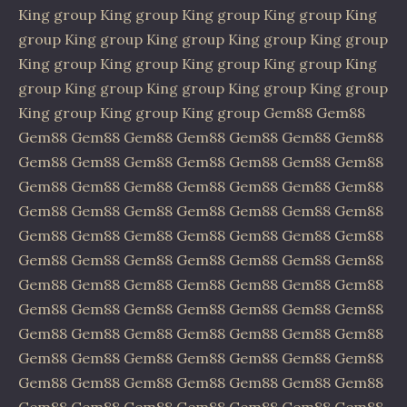
King group
King group
King group
King group
King
group
King group
King group
King group
King group
King group
King group
King group
King group
King
group
King group
King group
King group
King group
King group
King group
King group
Gem88
Gem88
Gem88
Gem88
Gem88
Gem88
Gem88
Gem88
Gem88
Gem88
Gem88
Gem88
Gem88
Gem88
Gem88
Gem88
Gem88
Gem88
Gem88
Gem88
Gem88
Gem88
Gem88
Gem88
Gem88
Gem88
Gem88
Gem88
Gem88
Gem88
Gem88
Gem88
Gem88
Gem88
Gem88
Gem88
Gem88
Gem88
Gem88
Gem88
Gem88
Gem88
Gem88
Gem88
Gem88
Gem88
Gem88
Gem88
Gem88
Gem88
Gem88
Gem88
Gem88
Gem88
Gem88
Gem88
Gem88
Gem88
Gem88
Gem88
Gem88
Gem88
Gem88
Gem88
Gem88
Gem88
Gem88
Gem88
Gem88
Gem88
Gem88
Gem88
Gem88
Gem88
Gem88
Gem88
Gem88
Gem88
Gem88
Gem88
Gem88
Gem88
Gem88
Gem88
Gem88
Gem88