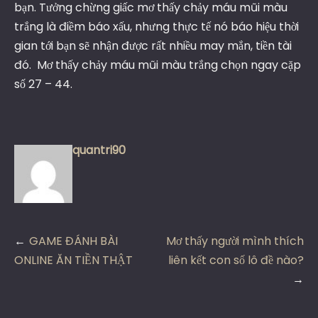
bạn. Tưởng chừng giấc mơ thấy chảy máu mũi màu
trắng là điềm báo xấu, nhưng thực tế nó báo hiệu thời
gian tới bạn sẽ nhận được rất nhiều may mắn, tiền tài
đó. Mơ thấy chảy máu mũi màu trắng chọn ngay cặp
số 27 – 44.
quantri90
Điều
GAME ĐÁNH BÀI
Mơ thấy người mình thích
hướng
ONLINE ĂN TIỀN THẬT
liên kết con số lô đề nào?
bài
viết